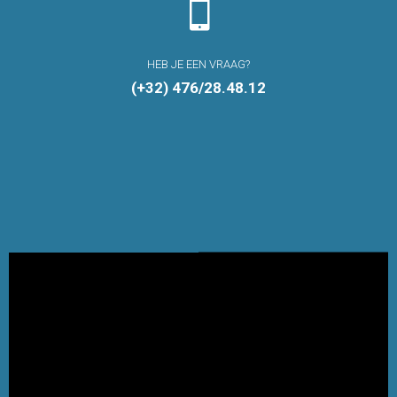

HEB JE EEN VRAAG?
(+32) 476/28.48.12