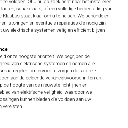
te voldoen. Of u nu op zoek bent naar het installeren
ntacten, schakelaars, of een volledige herbedrading van
De Klusbus staat klaar om u te helpen. We behandelen
en, storingen en eventuele reparaties die nodig zijn
 uw elektrische systemen veilig en efficiënt blijven
ance
heid onze hoogste prioriteit. We begrijpen de
igheid van elektrische systemen en nemen alle
smaatregelen om ervoor te zorgen dat al onze
ldoen aan de geldende veiligheidsvoorschriften en
p de hoogte van de nieuwste richtlijnen en
bied van elektrische veiligheid, waardoor we
lossingen kunnen bieden die voldoen aan uw
 vereisten.